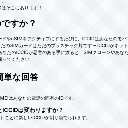
す。
IDはそこにあります！
のですか？
ドやeSIMをアクティブにするたびに、ICCIDはあなたのモ
なたのSIMカードはただのプラスチック片です – ICCIDが
なたのICCIDが悪意のある手に渡ると、SIMクローンやあ
保ってください！
簡単な回答
IMEIはあなたの電話の固有のIDです。
とICCIDは変わりますか？
ル）ごとに新しいICCIDが割り当てられます。