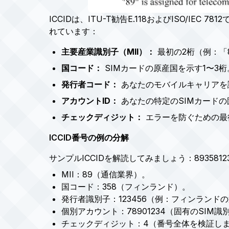
ICCIDは、ITU-T勧告E.118およびISO/
れています：
主要産業識別子（MII）：
最初の2桁（例：「
国コード：
SIMカードの原産国を示す1〜3桁
発行者コード：
あなたのモバイルキャリアを識別
アカウントID：
あなたの特定のSIMカードの
チェックディジット：
エラーを防ぐための最
ICCID番号の例の分解
サンプルICCIDを解読してみましょう：893581234
MII：89（通信業界）。
国コード：358（フィンランド）。
発行者識別子：123456（例：フィンランド
個別アカウント：78901234（固有のSIM識
チェックディジット：4（番号全体を検証し