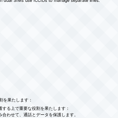
 dual SIMs use ICCIDs to manage separate lines.
役割を果たします：
保護する上で重要な役割を果たします：
組み合わせて、通話とデータを保護します。