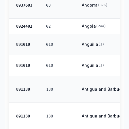
Andorra
8937603
03
(
376
)
Angola
8924402
02
(
244
)
Anguilla
891010
010
(
1
)
Anguilla
891010
010
(
1
)
Antigua and Barbuda
891130
130
(
1
Antigua and Barbuda
891130
130
(
1