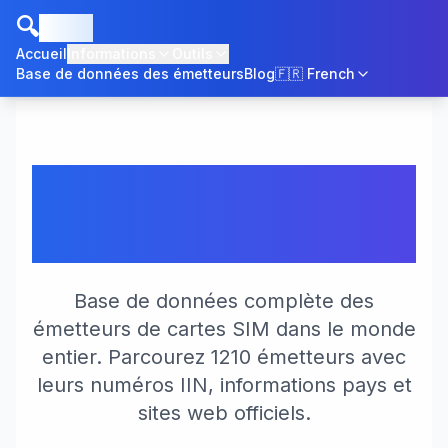
🔍
ICCID
Accueil
Informations
Outils
Base de données des émetteurs
Blog
🇫🇷
French
Base de données des
émetteurs ICCID
Base de données complète des
émetteurs de cartes SIM dans le monde
entier. Parcourez 1210 émetteurs avec
leurs numéros IIN, informations pays et
sites web officiels.