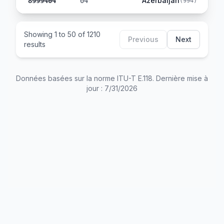
Azerbaijan
8999404
04
(
994
)
Showing
1
to
50
of
1210
Previous
Next
results
Données basées sur la norme ITU-T E.118. Dernière mise à
jour :
7/31/2026