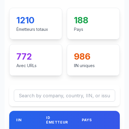
1210
188
Émetteurs totaux
Pays
772
986
Avec URLs
IIN uniques
Search issuers by company, country, IIN, or issuer 
ID
IIN
PAYS
ÉMETTEUR