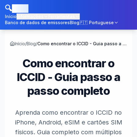
🔍
ICCID
Início
Informações
Ferramentas
Banco de dados de emissores
Blog
🇵🇹
Portuguese
Início
/
Blog
/
Como encontrar o ICCID - Guia passo a passo completo
Como encontrar o
ICCID - Guia passo a
passo completo
Aprenda como encontrar o ICCID no
iPhone, Android, eSIM e cartões SIM
físicos. Guia completo com múltiplos